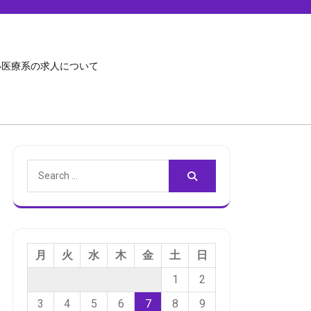
い医療系の求人について
Search
for:
月
火
水
木
金
土
日
1
2
3
4
5
6
7
8
9