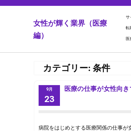
Skip
to
content
サ
女性が輝く業界（医療
転
編）
医
カテゴリー:
条件
医療の仕事が女性向き
9月
23
病院をはじめとする医療関係の仕事が