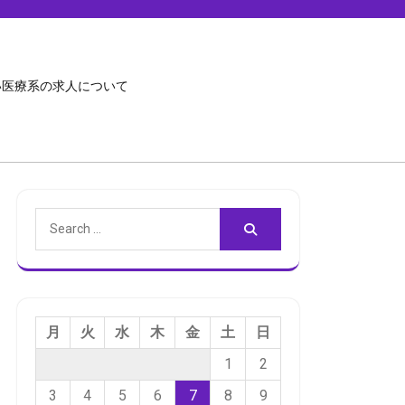
い医療系の求人について
Search
for:
月
火
水
木
金
土
日
1
2
3
4
5
6
7
8
9