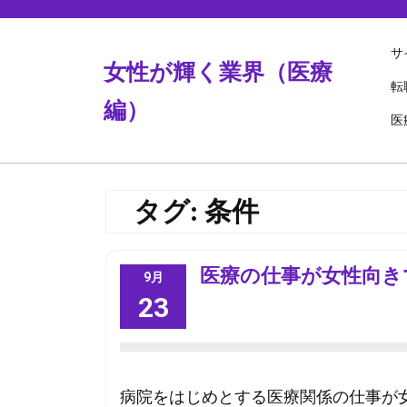
Skip
to
content
サ
女性が輝く業界（医療
転
編）
医
タグ:
条件
医療の仕事が女性向き
9月
23
病院をはじめとする医療関係の仕事が