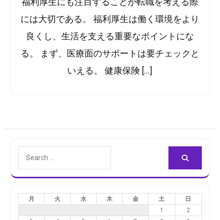
福利厚生にも注目することが転職を考える際
には大切である。 福利厚生は働く環境をより
良くし、生活を支える重要なポイントにな
る。 まず、医療面のサポートは要チェックと
いえる。 健康保険 […]
Search
for:
月
火
水
木
金
土
日
1
2